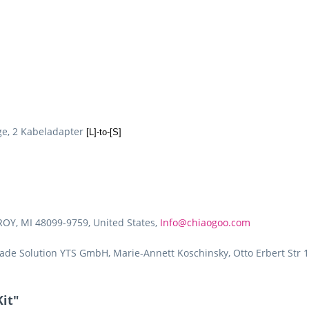
ge, 2 Kabeladapter
[L]-to-[S]
ROY, MI 48099-9759, United States,
Info@chiaogoo.com
de Solution YTS GmbH, Marie-Annett Koschinsky, Otto Erbert Str 1
it"