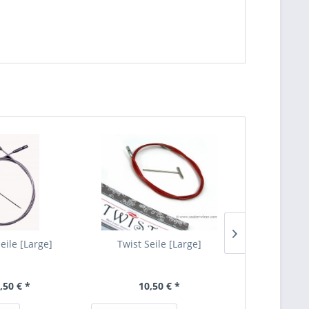
eile [Large]
Twist Seile [Large]
Tunesische
Häke
,50 € *
10,50 € *
ab 