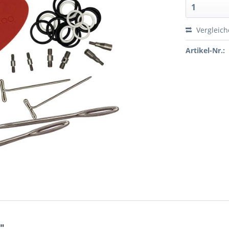
Vergleic
Artikel-Nr.:
"