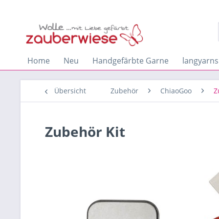
Home
Neu
Handgefärbte Garne
langyarns
Übersicht
Zubehör
ChiaoGoo
Z
Zubehör Kit