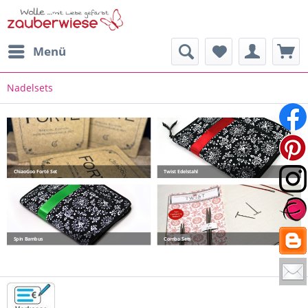
Menü
Nadelsets
ChiaoGoo Forté Set
Twist Edelstahl
Spin Bambus
Combo Sets