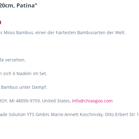
20cm, Patina"
a
us Moso Bambus, einer der härtesten Bambusarten der Welt.
öße versehen.
 sich 6 Nadeln im Set.
es Bambus unter Dampf.
ROY, MI 48099-9759, United States,
Info@chiaogoo.com
de Solution YTS GmbH, Marie-Annett Koschinsky, Otto Erbert Str 1