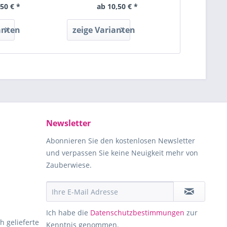
,50 € *
ab 10,50 € *
ab 1
anten
zeige Varianten
zeige Var
Newsletter
Abonnieren Sie den kostenlosen Newsletter
und verpassen Sie keine Neuigkeit mehr von
Zauberwiese.
Ich habe die
Datenschutzbestimmungen
zur
h gelieferte
Kenntnis genommen.