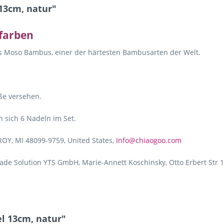
13cm, natur"
farben
s Moso Bambus, einer der härtesten Bambusarten der Welt.
öße versehen.
 sich 6 Nadeln im Set.
ROY, MI 48099-9759, United States,
Info@chiaogoo.com
de Solution YTS GmbH, Marie-Annett Koschinsky, Otto Erbert Str 1
l 13cm, natur"