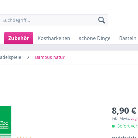
Zubehör
Kostbarkeiten
schöne Dinge
Basteln
adelspiele
Bambus natur
8,90 €
inkl. MwSt.
zzg
Sofort ver