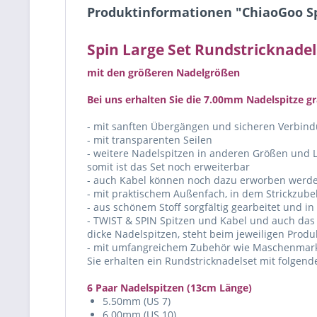
Produktinformationen "ChiaoGoo Sp
Spin Large Set
Rundstricknadel
mit den größeren Nadelgrößen
Bei uns erhalten Sie die 7.00mm Nadelspitze gr
- mit sanften Übergängen und sicheren Verbin
- mit transparenten Seilen
- weitere Nadelspitzen in anderen Größen und
somit ist das Set noch erweiterbar
- auch Kabel können noch dazu erworben werd
- mit praktischem Außenfach, in dem Strickzub
- aus schönem Stoff sorgfältig gearbeitet und i
- TWIST & SPIN Spitzen und Kabel und auch das
dicke Nadelspitzen, steht beim jeweiligen Produk
- mit umfangreichem Zubehör wie Maschenmarki
Sie erhalten ein Rundstricknadelset mit folgend
6 Paar Nadelspitzen (13cm Länge)
5.50mm (US 7)
6.00mm (US 10)