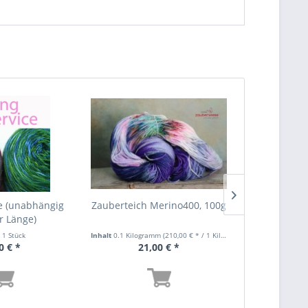
e (unabhängig
Zauberteich Merino400, 100g
frische Lu
r Länge)
t
1 Stück
Inhalt
0.1 Kilogramm
(210,00 € * / 1 Kilogramm)
Inhalt
0.1 Kilog
0 € *
21,00 € *
18