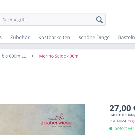
s
Zubehör
Kostbarkeiten
schöne Dinge
Bastel
 bis 600m LL
Merino Seide 400m
27,00 
Inhalt:
0.1 Kil
inkl. MwSt.
zzg
Sofort ver