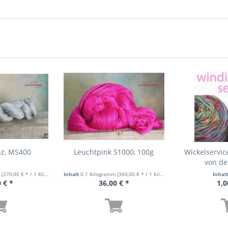
nz, MS400
Leuchtpink S1000, 100g
Wickelservic
von de
m
(270,00 € * / 1 Kilogramm)
Inhalt
0.1 Kilogramm
(360,00 € * / 1 Kilogramm)
Inhal
 € *
36,00 € *
1,0