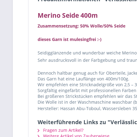
Merino Seide 400m
Zusammensetzung: 50% Wolle
/50%
Seide
dieses Garn ist mulesingfrei :-)
Seidigglänzende und wunderbar weiche Merino W
Sehr ausdrucksvoll in der Farbgebung und trau
Dennoch haltbar genug auch für Oberteile, Jacke
Das Garn hat eine Lauflänge von 400m/100g.
Wir empfehlen eine Stricknadelgröße von 2,5 –
Sorgfältig eingefärbt mit professionellen Farben
Bei größeren Strickstücken empfehlen wir das S
Die Wolle ist in der Waschmaschine waschbar (
Hersteller: Hassan Abu-Toboul, Wassersleben 35
Weiterführende Links zu "Verlässli
Fragen zum Artikel?
Weitere Artikel von Zauberwiese