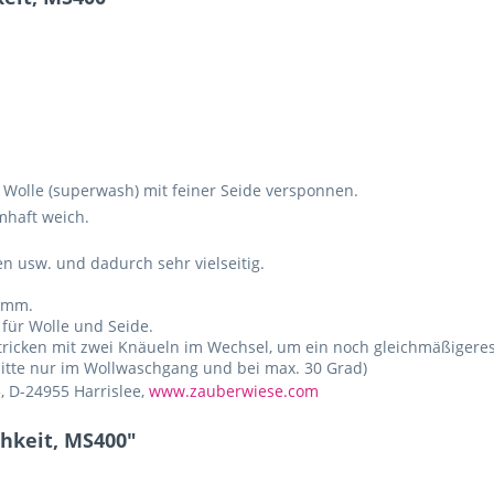
olle (superwash) mit feiner Seide versponnen.
mhaft weich.
n usw. und dadurch sehr vielseitig.
 3mm.
 für Wolle und Seide.
tricken mit zwei Knäueln im Wechsel, um ein noch gleichmäßigeres
bitte nur im Wollwaschgang und bei max. 30 Grad)
, D-24955 Harrislee,
www.zauberwiese.com
chkeit, MS400"