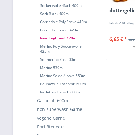
Sockenwolle 4fach 400m
dottergelb
Sock Blank 400m
Corriedale Poly Socke 410m
Inhalt
0.05 Kilo
Corriedale Socke 420m
Peru highland 420m
6,65 € *
9,50
Merino Poly Sockenwolle
425m
Softmerino Yak 500m
Merino 530m
Merino Seide Alpaka 550m
Baumwolle Kaschmir 600m
Pailletten Flausch 600m
Garne ab 600m LL
non-superwash Garne
vegane Garne
Raritätenecke