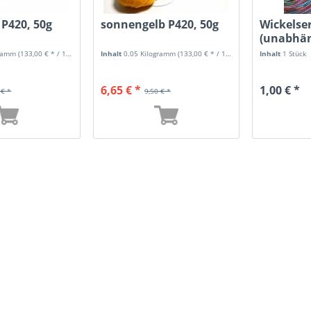
 P420, 50g
sonnengelb P420, 50g
Wickelse
(unabhän
Länge)
gramm
(133,00 € * / 1 Kilogramm)
Inhalt
0.05 Kilogramm
(133,00 € * / 1 Kilogramm)
Inhalt
1 Stück
6,65 € *
1,00 € *
 € *
9,50 € *