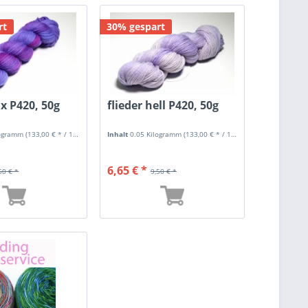
rt
30% gespart
x P420, 50g
flieder hell P420, 50g
logramm
(133,00 € * / 1 Kilogramm)
Inhalt
0.05 Kilogramm
(133,00 € * / 1 Kilogramm)
6,65 € *
50 € *
9,50 € *