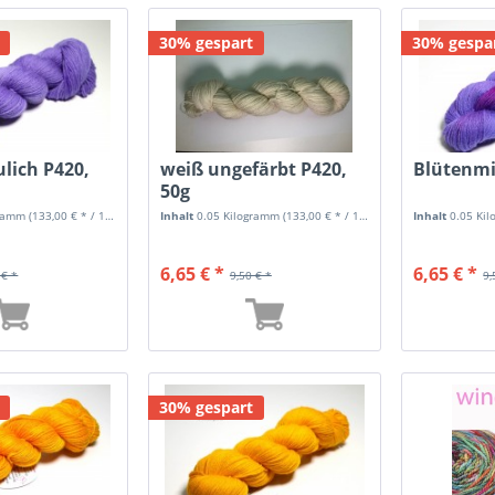
30% gespart
30% gespa
ulich P420,
weiß ungefärbt P420,
Blütenmi
50g
gramm
(133,00 € * / 1 Kilogramm)
Inhalt
0.05 Kilogramm
(133,00 € * / 1 Kilogramm)
Inhalt
0.05 Ki
6,65 € *
6,65 € *
 € *
9,50 € *
9,
30% gespart