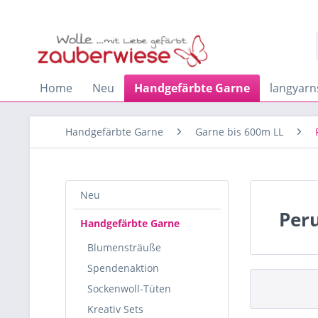
Home
Neu
Handgefärbte Garne
langyarn
Handgefärbte Garne
Garne bis 600m LL
Neu
Per
Handgefärbte Garne
Blumensträuße
Spendenaktion
Sockenwoll-Tüten
Kreativ Sets