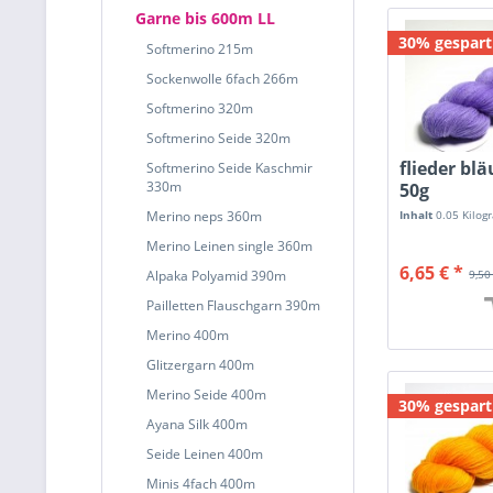
Garne bis 600m LL
30% gespart
Softmerino 215m
Sockenwolle 6fach 266m
Softmerino 320m
Softmerino Seide 320m
flieder blä
Softmerino Seide Kaschmir
330m
50g
Merino neps 360m
Inhalt
0.05 Kilo
Merino Leinen single 360m
6,65 € *
Alpaka Polyamid 390m
9,50
Pailletten Flauschgarn 390m
Merino 400m
Glitzergarn 400m
Merino Seide 400m
30% gespart
Ayana Silk 400m
Seide Leinen 400m
Minis 4fach 400m