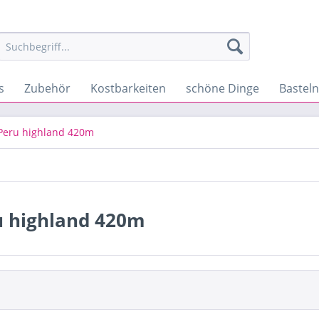
s
Zubehör
Kostbarkeiten
schöne Dinge
Bastel
Peru highland 420m
u highland 420m