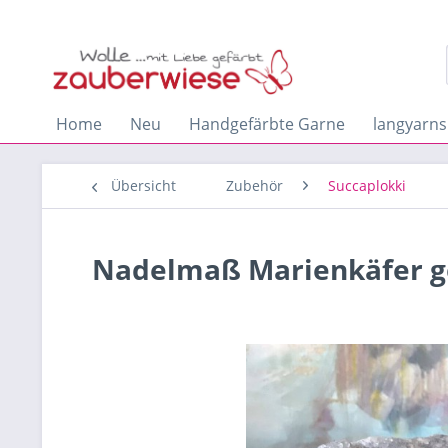
Home
Neu
Handgefärbte Garne
langyarns
Übersicht
Zubehör
Succaplokki
Nadelmaß Marienkäfer g