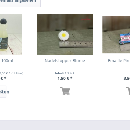
enfalls angesehen
n 100ml
Nadelstopper Blume
Emaille Pin
9,00 € * / 1 Liter)
Inhalt
1 Stück
 € *
1,50 € *
3,5
nten