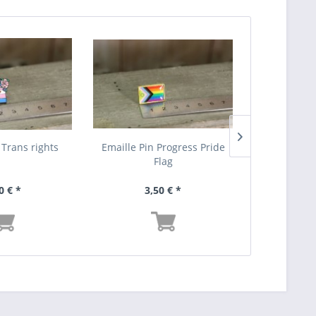
 Trans rights
Emaille Pin Progress Pride
Emaille 
Flag
scream
0 € *
3,50 € *
3,