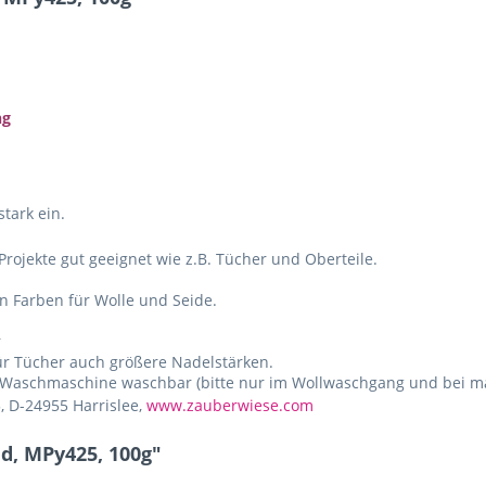
ng
tark ein.
rojekte gut geeignet wie z.B. Tücher und Oberteile.
en Farben für Wolle und Seide.
r
ür Tücher auch größere Nadelstärken.
r Waschmaschine waschbar (bitte nur im Wollwaschgang und bei ma
, D-24955 Harrislee,
www.zauberwiese.com
d, MPy425, 100g"