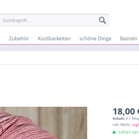
s
Zubehör
Kostbarkeiten
schöne Dinge
Basteln
18,00 
Inhalt:
0.1 Kil
inkl. MwSt.
zzg
Sofort ver