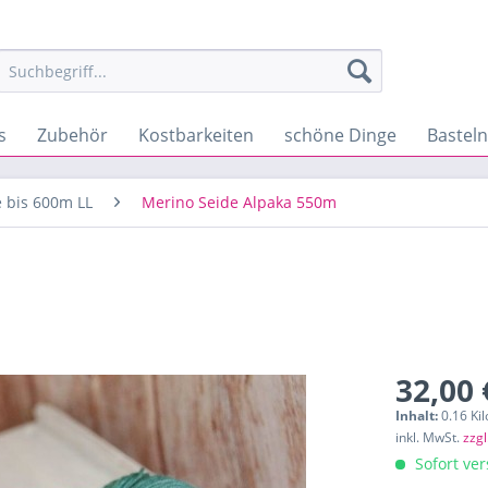
s
Zubehör
Kostbarkeiten
schöne Dinge
Bastel
 bis 600m LL
Merino Seide Alpaka 550m
32,00 
Inhalt:
0.16 Ki
inkl. MwSt.
zzg
Sofort ver