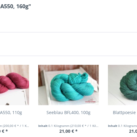
A550, 160g"
A550, 110g
Seeblau BFL400, 100g
Blattpoesie
mm
(200,00 € * / 1 Kilogramm)
Inhalt
0.1 Kilogramm
(210,00 € * / 1 Kilogramm)
Inhalt
0.1 Kilogra
 € *
21,00 € *
21,