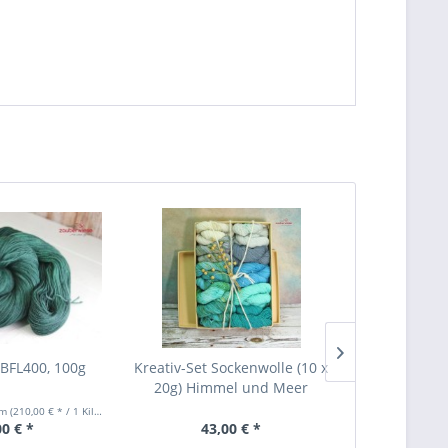
 BFL400, 100g
Kreativ-Set Sockenwolle (10 x
Algenglanz 
20g) Himmel und Meer
mm
(210,00 € * / 1 Kilogramm)
Inhalt
0.125 Kil
00 € *
43,00 € *
24