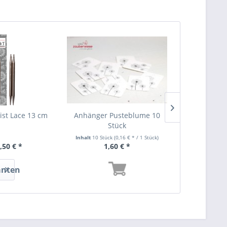
st Lace 13 cm
Anhänger Pusteblume 10
Anhänger h
Stück
10
Inhalt
10 Stück
(0,16 € * / 1 Stück)
Inhalt
10 Stüc
,50 € *
1,60 € *
2,
anten