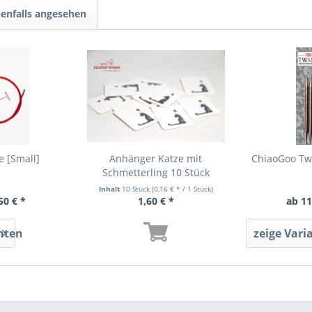
enfalls angesehen
e [Small]
Anhänger Katze mit
ChiaoGoo Twi
Schmetterling 10 Stück
Inhalt
10 Stück
(0,16 € * / 1 Stück)
50 € *
1,60 € *
ab 11
nten
zeige Vari