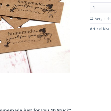
Vergleic
Artikel-Nr.:
omemade just for you 10 Stück"