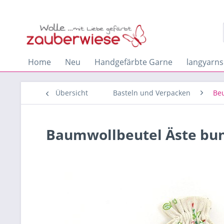
Home
Neu
Handgefärbte Garne
langyarns
Übersicht
Basteln und Verpacken
Beu
Baumwollbeutel Äste bu