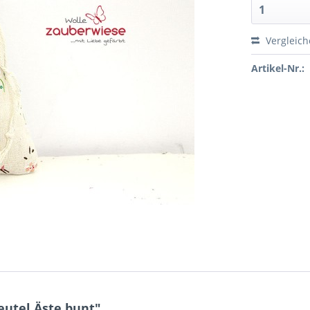
Vergleic
Artikel-Nr.:
utel Äste bunt"