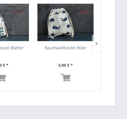
utel Blätter
Baumwollbeutel Wale
Baumwollb
wei
0 € *
3,00 € *
3,