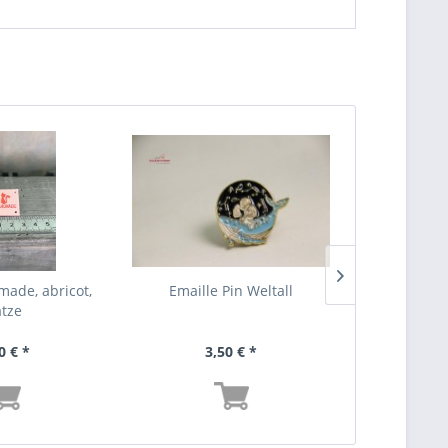
made, abricot,
Emaille Pin Weltall
tze
0 € *
3,50 € *
0,