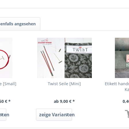
enfalls angesehen
e [Small]
Twist Seile [Mini]
Etikett hand
Ka
50 € *
ab 9,00 € *
0,4
nten
zeige Varianten