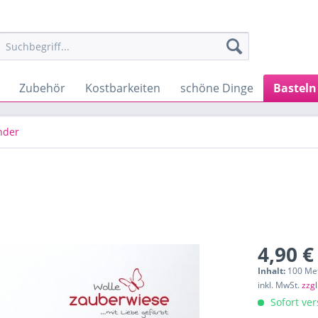
Zubehör
Kostbarkeiten
schöne Dinge
Basteln
nder
4,90 €
Inhalt:
100 Met
inkl. MwSt.
zzg
Sofort ver