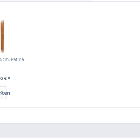
5cm, Patina
0 € *
nten