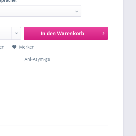
Sprache:
In den
Warenkorb
hen
Merken
Anl-Asym-ge