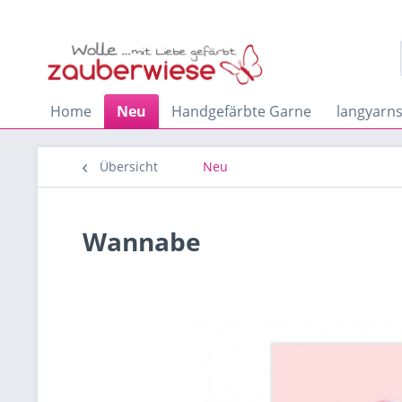
Home
Neu
Handgefärbte Garne
langyarn
Übersicht
Neu
Wannabe