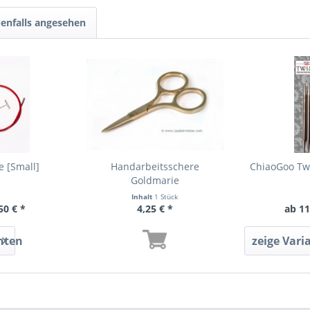
enfalls angesehen
e [Small]
Handarbeitsschere
ChiaoGoo Twi
Goldmarie
Inhalt
1 Stück
50 € *
4,25 € *
ab 11
nten
zeige Vari