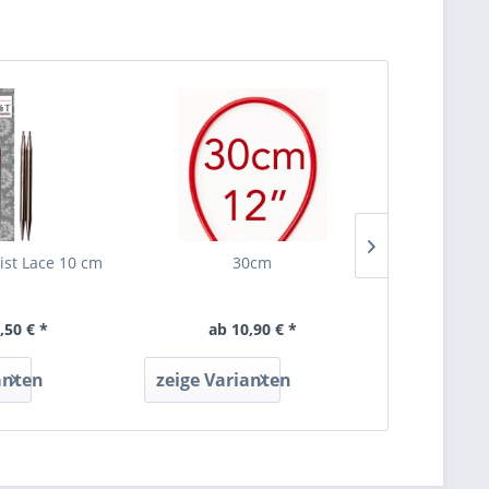
st Lace 10 cm
30cm
Maschenmark
kl
Inha
,50 € *
ab 10,90 € *
6,
anten
zeige Varianten