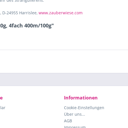
ahr des Strangulierens.
, D-24955 Harrislee,
www.zauberwiese.com
20g, 4fach 400m/100g"
ce
Informationen
lar
Cookie-Einstellungen
Über uns...
AGB
Impressum