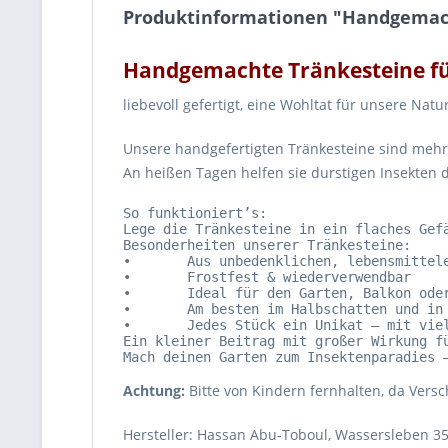
Produktinformationen "Handgemacht
Handgemachte Tränkesteine fü
liebevoll gefertigt, eine Wohltat für unsere Natu
Unsere handgefertigten Tränkesteine sind mehr 
An heißen Tagen helfen sie durstigen Insekten d
So funktioniert’s:

Lege die Tränkesteine in ein flaches Gef
Besonderheiten unserer Tränkesteine:

•	Aus unbedenklichen, lebensmittelechten Materialien

•	Frostfest & wiederverwendbar

•	Ideal für den Garten, Balkon oder die Terrasse

•	Am besten im Halbschatten und in der Nähe von Blüten aufstellen

•	Jedes Stück ein Unikat – mit viel Liebe handgefertigt!

Ein kleiner Beitrag mit großer Wirkung fü
Mach deinen Garten zum Insektenparadies 
Achtung:
Bitte von Kindern fernhalten, da Vers
Hersteller: Hassan Abu-Toboul, Wassersleben 35